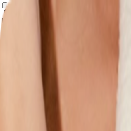
Определяем...
Профиль
Каталог
Бренды
Новинки
Хиты
Скидки
Подборки
Блог
УХОД
ВОЛОСЫ
МАКИЯЖ
АРОМАТЫ
ДЛЯ ДЕТЕЙ
ДЛЯ МУЖЧИН
МИНИАТЮРЫ
НАБОРЫ
Определяем...
Бренды
Новинки
Хиты
Скидки
Подборки
Блог
Каталог