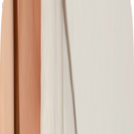
Определяем...
Профиль
Каталог
Бренды
Новинки
Хиты
Скидки
Подборки
Блог
УХОД
ВОЛОСЫ
МАКИЯЖ
АРОМАТЫ
ДЛЯ ДЕТЕЙ
ДЛЯ МУЖЧИН
МИНИАТЮРЫ
НАБОРЫ
Определяем...
Бренды
Новинки
Хиты
Скидки
Подборки
Блог
Каталог