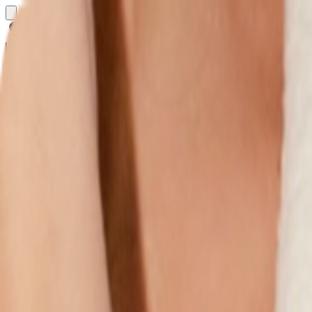
Определяем...
Профиль
Каталог
Бренды
Новинки
Хиты
Скидки
Подборки
Блог
УХОД
ВОЛОСЫ
МАКИЯЖ
АРОМАТЫ
ДЛЯ ДЕТЕЙ
ДЛЯ МУЖЧИН
МИНИАТЮРЫ
НАБОРЫ
Определяем...
Бренды
Новинки
Хиты
Скидки
Подборки
Блог
Каталог