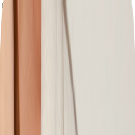
Определяем...
Профиль
Каталог
Бренды
Новинки
Хиты
Скидки
Подборки
Блог
УХОД
ВОЛОСЫ
МАКИЯЖ
АРОМАТЫ
ДЛЯ ДЕТЕЙ
ДЛЯ МУЖЧИН
МИНИАТЮРЫ
НАБОРЫ
Определяем...
Бренды
Новинки
Хиты
Скидки
Подборки
Блог
Каталог