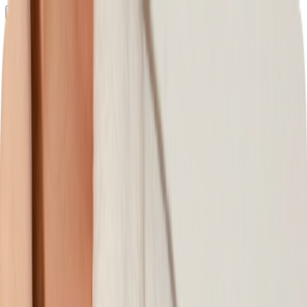
Определяем...
Профиль
Каталог
Бренды
Новинки
Хиты
Скидки
Подборки
Блог
УХОД
ВОЛОСЫ
МАКИЯЖ
АРОМАТЫ
ДЛЯ ДЕТЕЙ
ДЛЯ МУЖЧИН
МИНИАТЮРЫ
НАБОРЫ
Определяем...
Бренды
Новинки
Хиты
Скидки
Подборки
Блог
Каталог