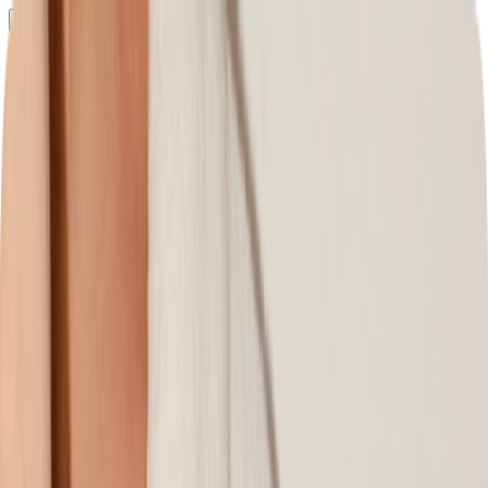
Определяем...
Профиль
Каталог
Бренды
Новинки
Хиты
Скидки
Подборки
Блог
УХОД
ВОЛОСЫ
МАКИЯЖ
АРОМАТЫ
ДЛЯ ДЕТЕЙ
ДЛЯ МУЖЧИН
МИНИАТЮРЫ
НАБОРЫ
Определяем...
Бренды
Новинки
Хиты
Скидки
Подборки
Блог
Каталог