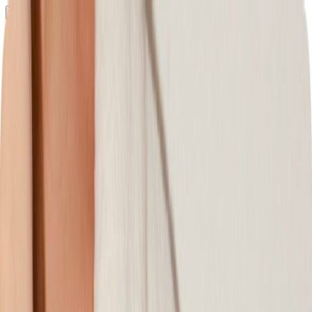
Определяем...
Профиль
Каталог
Бренды
Новинки
Хиты
Скидки
Подборки
Блог
УХОД
ВОЛОСЫ
МАКИЯЖ
АРОМАТЫ
ДЛЯ ДЕТЕЙ
ДЛЯ МУЖЧИН
МИНИАТЮРЫ
НАБОРЫ
Определяем...
Бренды
Новинки
Хиты
Скидки
Подборки
Блог
Каталог