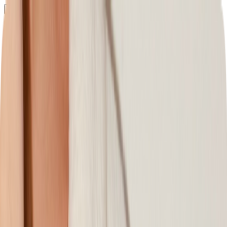
Определяем...
Профиль
Каталог
Бренды
Новинки
Хиты
Скидки
Подборки
Блог
УХОД
ВОЛОСЫ
МАКИЯЖ
АРОМАТЫ
ДЛЯ ДЕТЕЙ
ДЛЯ МУЖЧИН
МИНИАТЮРЫ
НАБОРЫ
Определяем...
Бренды
Новинки
Хиты
Скидки
Подборки
Блог
Каталог