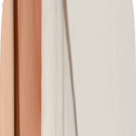
Определяем...
Профиль
Каталог
Бренды
Новинки
Хиты
Скидки
Подборки
Блог
УХОД
ВОЛОСЫ
МАКИЯЖ
АРОМАТЫ
ДЛЯ ДЕТЕЙ
ДЛЯ МУЖЧИН
МИНИАТЮРЫ
НАБОРЫ
Определяем...
Бренды
Новинки
Хиты
Скидки
Подборки
Блог
Каталог