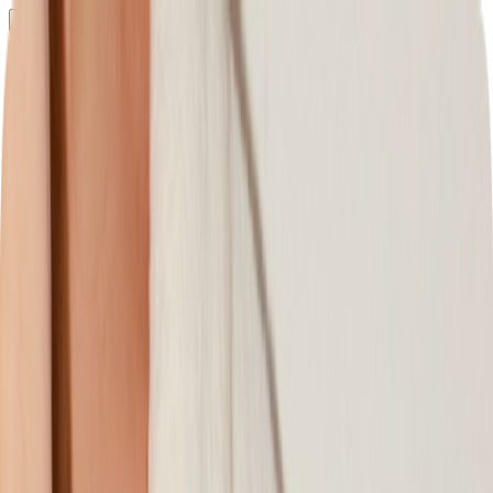
Определяем...
Профиль
Каталог
Бренды
Новинки
Хиты
Скидки
Подборки
Блог
УХОД
ВОЛОСЫ
МАКИЯЖ
АРОМАТЫ
ДЛЯ ДЕТЕЙ
ДЛЯ МУЖЧИН
МИНИАТЮРЫ
НАБОРЫ
Определяем...
Бренды
Новинки
Хиты
Скидки
Подборки
Блог
Каталог