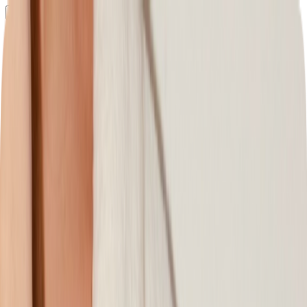
Определяем...
Профиль
Каталог
Бренды
Новинки
Хиты
Скидки
Подборки
Блог
УХОД
ВОЛОСЫ
МАКИЯЖ
АРОМАТЫ
ДЛЯ ДЕТЕЙ
ДЛЯ МУЖЧИН
МИНИАТЮРЫ
НАБОРЫ
Определяем...
Бренды
Новинки
Хиты
Скидки
Подборки
Блог
Каталог