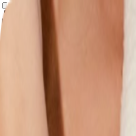
Определяем...
Профиль
Каталог
Бренды
Новинки
Хиты
Скидки
Подборки
Блог
УХОД
ВОЛОСЫ
МАКИЯЖ
АРОМАТЫ
ДЛЯ ДЕТЕЙ
ДЛЯ МУЖЧИН
МИНИАТЮРЫ
НАБОРЫ
Определяем...
Бренды
Новинки
Хиты
Скидки
Подборки
Блог
Каталог