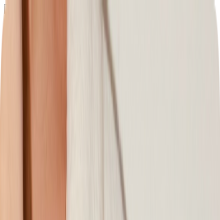
Определяем...
Профиль
Каталог
Бренды
Новинки
Хиты
Скидки
Подборки
Блог
УХОД
ВОЛОСЫ
МАКИЯЖ
АРОМАТЫ
ДЛЯ ДЕТЕЙ
ДЛЯ МУЖЧИН
МИНИАТЮРЫ
НАБОРЫ
Определяем...
Бренды
Новинки
Хиты
Скидки
Подборки
Блог
Каталог