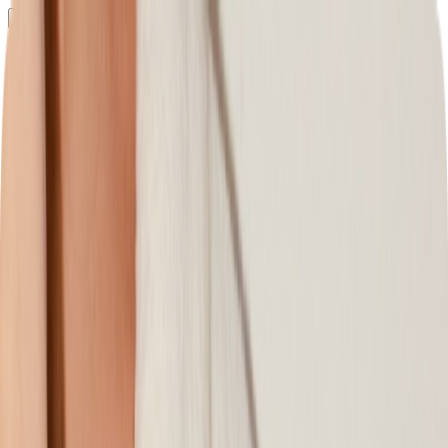
Определяем...
Профиль
Каталог
Бренды
Новинки
Хиты
Скидки
Подборки
Блог
УХОД
ВОЛОСЫ
МАКИЯЖ
АРОМАТЫ
ДЛЯ ДЕТЕЙ
ДЛЯ МУЖЧИН
МИНИАТЮРЫ
НАБОРЫ
Определяем...
Бренды
Новинки
Хиты
Скидки
Подборки
Блог
Каталог