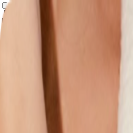
Определяем...
Профиль
Каталог
Бренды
Новинки
Хиты
Скидки
Подборки
Блог
УХОД
ВОЛОСЫ
МАКИЯЖ
АРОМАТЫ
ДЛЯ ДЕТЕЙ
ДЛЯ МУЖЧИН
МИНИАТЮРЫ
НАБОРЫ
Определяем...
Бренды
Новинки
Хиты
Скидки
Подборки
Блог
Каталог