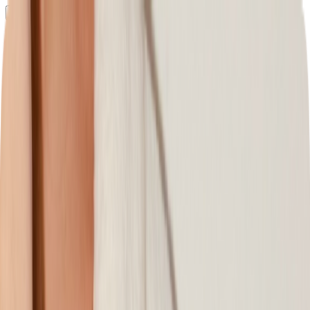
Определяем...
Профиль
Каталог
Бренды
Новинки
Хиты
Скидки
Подборки
Блог
УХОД
ВОЛОСЫ
МАКИЯЖ
АРОМАТЫ
ДЛЯ ДЕТЕЙ
ДЛЯ МУЖЧИН
МИНИАТЮРЫ
НАБОРЫ
Определяем...
Бренды
Новинки
Хиты
Скидки
Подборки
Блог
Каталог