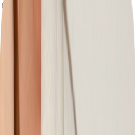
Определяем...
Профиль
Каталог
Бренды
Новинки
Хиты
Скидки
Подборки
Блог
УХОД
ВОЛОСЫ
МАКИЯЖ
АРОМАТЫ
ДЛЯ ДЕТЕЙ
ДЛЯ МУЖЧИН
МИНИАТЮРЫ
НАБОРЫ
Определяем...
Бренды
Новинки
Хиты
Скидки
Подборки
Блог
Каталог