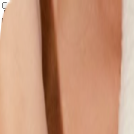
Определяем...
Профиль
Каталог
Бренды
Новинки
Хиты
Скидки
Подборки
Блог
УХОД
ВОЛОСЫ
МАКИЯЖ
АРОМАТЫ
ДЛЯ ДЕТЕЙ
ДЛЯ МУЖЧИН
МИНИАТЮРЫ
НАБОРЫ
Определяем...
Бренды
Новинки
Хиты
Скидки
Подборки
Блог
Каталог