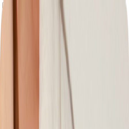
Определяем...
Профиль
Каталог
Бренды
Новинки
Хиты
Скидки
Подборки
Блог
УХОД
ВОЛОСЫ
МАКИЯЖ
АРОМАТЫ
ДЛЯ ДЕТЕЙ
ДЛЯ МУЖЧИН
МИНИАТЮРЫ
НАБОРЫ
Определяем...
Бренды
Новинки
Хиты
Скидки
Подборки
Блог
Каталог