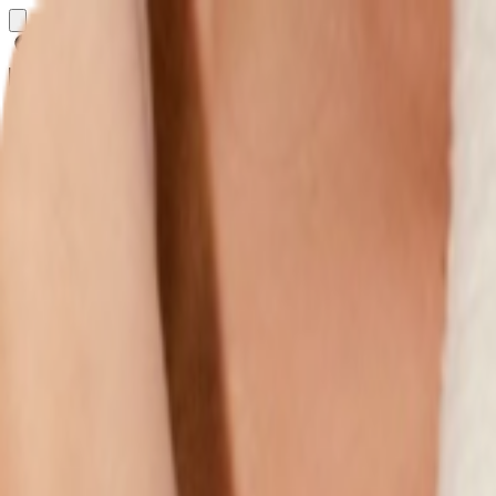
Определяем...
Профиль
Каталог
Бренды
Новинки
Хиты
Скидки
Подборки
Блог
УХОД
ВОЛОСЫ
МАКИЯЖ
АРОМАТЫ
ДЛЯ ДЕТЕЙ
ДЛЯ МУЖЧИН
МИНИАТЮРЫ
НАБОРЫ
Определяем...
Бренды
Новинки
Хиты
Скидки
Подборки
Блог
Каталог