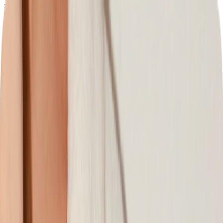
Определяем...
Профиль
Каталог
Бренды
Новинки
Хиты
Скидки
Подборки
Блог
УХОД
ВОЛОСЫ
МАКИЯЖ
АРОМАТЫ
ДЛЯ ДЕТЕЙ
ДЛЯ МУЖЧИН
МИНИАТЮРЫ
НАБОРЫ
Определяем...
Бренды
Новинки
Хиты
Скидки
Подборки
Блог
Каталог