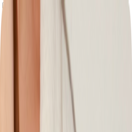
Определяем...
Профиль
Каталог
Бренды
Новинки
Хиты
Скидки
Подборки
Блог
УХОД
ВОЛОСЫ
МАКИЯЖ
АРОМАТЫ
ДЛЯ ДЕТЕЙ
ДЛЯ МУЖЧИН
МИНИАТЮРЫ
НАБОРЫ
Определяем...
Бренды
Новинки
Хиты
Скидки
Подборки
Блог
Каталог