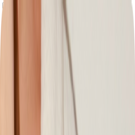
Определяем...
Профиль
Каталог
Бренды
Новинки
Хиты
Скидки
Подборки
Блог
УХОД
ВОЛОСЫ
МАКИЯЖ
АРОМАТЫ
ДЛЯ ДЕТЕЙ
ДЛЯ МУЖЧИН
МИНИАТЮРЫ
НАБОРЫ
Определяем...
Бренды
Новинки
Хиты
Скидки
Подборки
Блог
Каталог