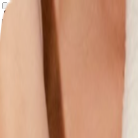
Определяем...
Профиль
Каталог
Бренды
Новинки
Хиты
Скидки
Подборки
Блог
УХОД
ВОЛОСЫ
МАКИЯЖ
АРОМАТЫ
ДЛЯ ДЕТЕЙ
ДЛЯ МУЖЧИН
МИНИАТЮРЫ
НАБОРЫ
Определяем...
Бренды
Новинки
Хиты
Скидки
Подборки
Блог
Каталог