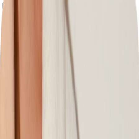
Определяем...
Профиль
Каталог
Бренды
Новинки
Хиты
Скидки
Подборки
Блог
УХОД
ВОЛОСЫ
МАКИЯЖ
АРОМАТЫ
ДЛЯ ДЕТЕЙ
ДЛЯ МУЖЧИН
МИНИАТЮРЫ
НАБОРЫ
Определяем...
Бренды
Новинки
Хиты
Скидки
Подборки
Блог
Каталог