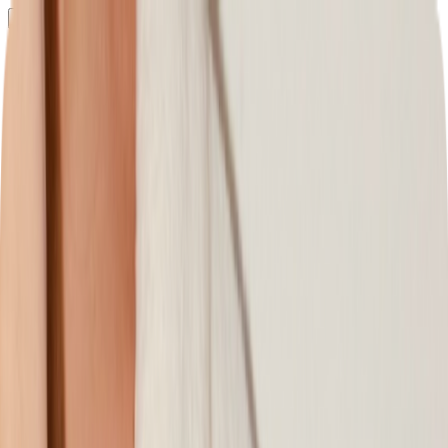
Определяем...
Профиль
Каталог
Бренды
Новинки
Хиты
Скидки
Подборки
Блог
УХОД
ВОЛОСЫ
МАКИЯЖ
АРОМАТЫ
ДЛЯ ДЕТЕЙ
ДЛЯ МУЖЧИН
МИНИАТЮРЫ
НАБОРЫ
Определяем...
Бренды
Новинки
Хиты
Скидки
Подборки
Блог
Каталог