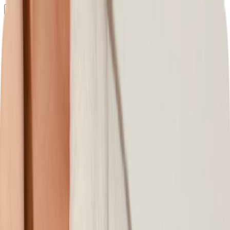
Определяем...
Профиль
Каталог
Бренды
Новинки
Хиты
Скидки
Подборки
Блог
УХОД
ВОЛОСЫ
МАКИЯЖ
АРОМАТЫ
ДЛЯ ДЕТЕЙ
ДЛЯ МУЖЧИН
МИНИАТЮРЫ
НАБОРЫ
Определяем...
Бренды
Новинки
Хиты
Скидки
Подборки
Блог
Каталог