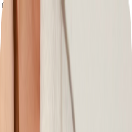
Определяем...
Профиль
Каталог
Бренды
Новинки
Хиты
Скидки
Подборки
Блог
УХОД
ВОЛОСЫ
МАКИЯЖ
АРОМАТЫ
ДЛЯ ДЕТЕЙ
ДЛЯ МУЖЧИН
МИНИАТЮРЫ
НАБОРЫ
Определяем...
Бренды
Новинки
Хиты
Скидки
Подборки
Блог
Каталог